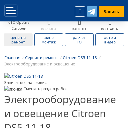
Запись
СТО Орбита
Ситроен
КОРЗИНА
КАБИНЕТ
КОНТАКТЫ
цены на
шино
расчет
фото и
ремонт
монтаж
ТО
видео
Главная
/
Cервис и ремонт
/
Citroen DS5 11-18
/
Электрооборудование и освещение
Записаться на сервис
Сменить раздел работ
Электрооборудование
и освещение Citroen
DS5 11-18